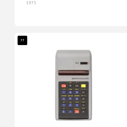
1975
77