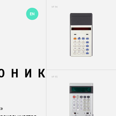
№ 94
EN
ОНИКА
№ 93
м»