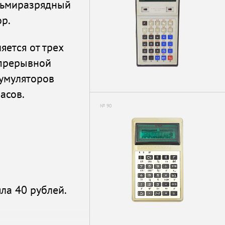
осьмиразрядный
р.
яется от трех
епрерывной
кумуляторов
асов.
№ 90
ла 40 рублей.