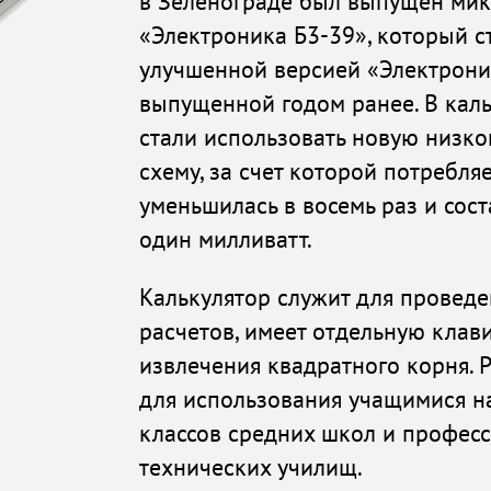
в Зеленограде был выпущен мик
«Электроника Б3-39», который с
улучшенной версией «Электрони
выпущенной годом ранее. В кал
стали использовать новую низк
схему, за счет которой потребл
уменьшилась в восемь раз и сост
один милливатт.
Калькулятор служит для проведе
расчетов, имеет отдельную клав
извлечения квадратного корня.
для использования учащимися н
классов средних школ и профес
технических училищ.