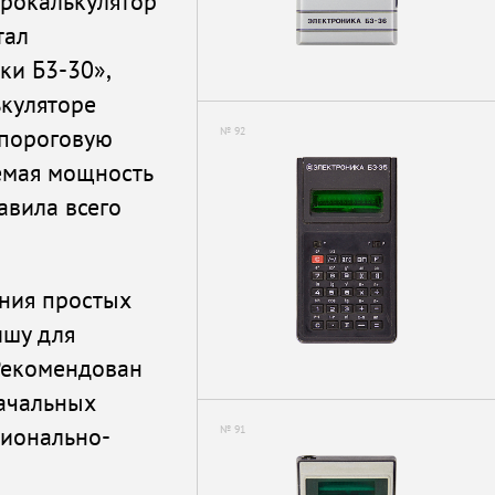
рокалькулятор
тал
ки Б3-30»,
ькуляторе
опороговую
№ 92
яемая мощность
авила всего
ния простых
ишу для
 Рекомендован
ачальных
сионально-
№ 91